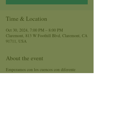
Time & Location
Oct 30, 2024, 7:00 PM – 8:00 PM
Claremont, 813 W Foothill Blvd, Claremont, CA
91711, USA
About the event
Empezamos con los cuencos con diferente
alquimia a una frecuencia, de total sanacion. Los
cuencos son un medio maravilloso para
equilibrar los chakras y cambiar la conciencia.
Maestra: Arcelia
Precio: $20