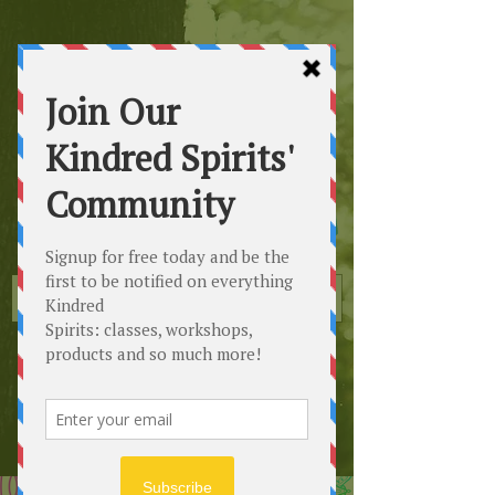
Kindred
Spirits
Healing the Planet
One Soul at a Time