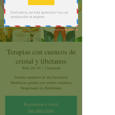
Terapias con cuencos de
cristal y tibetanos
Wed, Oct 30
  |  
Claremont
Sonidos sanadores de alta frecuencia
Meditacion guiadca con sonidos sanadores
Despertando tus Habilidades
Registration is closed
See other events